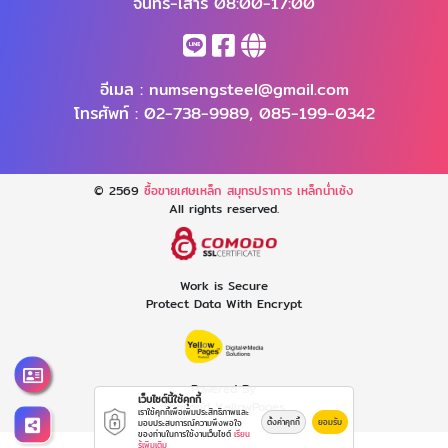
จันทร์-เสาร์ 08:00-17:00
อีเมล :
numsengsteel@gmail.com
โทรศัพท์ :
02-738-9989
,
085-199-0342
© 2569
ซื้อขายเศษเหล็ก สมุทรปราการ เหล็กน่ำเซ้ง
All rights reserved.
Work is Secure
Protect Data With Encrypt
Powered By
เว็บไซต์นี้ใช้คุกกี้
Thailand YellowPages
เราใช้คุกกี้เพื่อเพิ่มประสิทธิภาพและ
ตั้งค่าคุกกี้
ยอมรับ
มอบประสบการณ์ความพึงพอใจ
ของท่านในการใช้งานเว็บไซต์
เรียน
รู้เพิ่มเติม