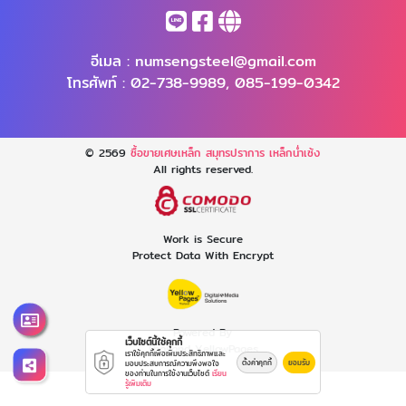
อีเมล :
numsengsteel@gmail.com
โทรศัพท์ :
02-738-9989
,
085-199-0342
© 2569
ซื้อขายเศษเหล็ก สมุทรปราการ เหล็กน่ำเซ้ง
All rights reserved.
Work is Secure
Protect Data With Encrypt
Powered By
เว็บไซต์นี้ใช้คุกกี้
Thailand YellowPages
เราใช้คุกกี้เพื่อเพิ่มประสิทธิภาพและ
ตั้งค่าคุกกี้
ยอมรับ
มอบประสบการณ์ความพึงพอใจ
ของท่านในการใช้งานเว็บไซต์
เรียน
รู้เพิ่มเติม