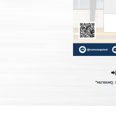

*หมายเหตุ: 