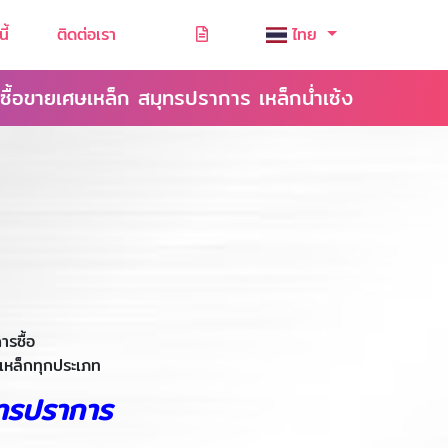
ี้
ติดต่อเรา
ไทย
ซื้อขายเศษเหล็ก สมุทรปราการ เหล็กน่ำเซ้ง
ารซื้อ
ษเหล็กทุกประเภท
มุทรปราการ