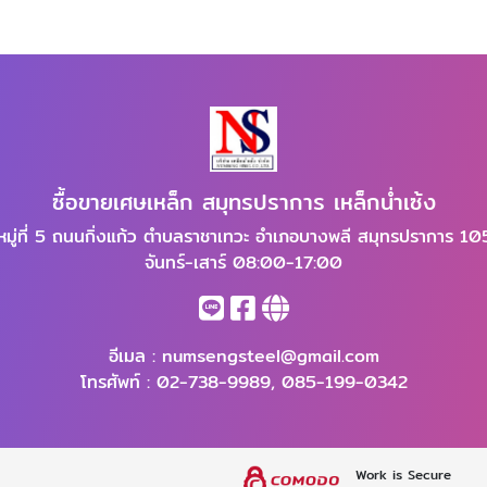
ซื้อขายเศษเหล็ก สมุทรปราการ เหล็กน่ำเซ้ง
หมู่ที่ 5 ถนนกิ่งแก้ว ตำบลราชาเทวะ อำเภอบางพลี สมุทรปราการ 1
จันทร์-เสาร์ 08:00-17:00
อีเมล :
numsengsteel@gmail.com
โทรศัพท์ :
02-738-9989
,
085-199-0342
Work is Secure