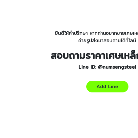
ยินดีให้คำปรึกษา หากท่านอยากขายเศษเ
ถ่ายรูปส่งมาสอบถามได้ที่ไลน์
สอบถามราคาเศษเหล็
Line ID: @numsengsteel
Add Line