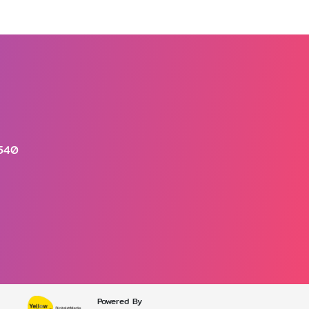
0540
Powered By