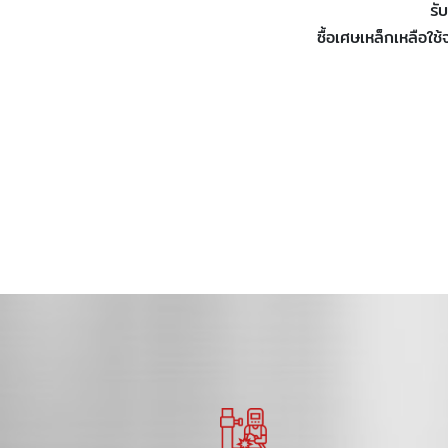
รั
ซื้อเศษเหล็กเหลือใ