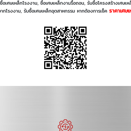
บซื้อเศษเหล็กโรงงาน, ซื้อเศษเหล็กงานรื้อถอน, รับซื้อโครงสร้างเศษเหล
ราคาเศษเ
ช้จากโรงงาน, รับซื้อเศษเหล็กอุตสาหกรรม หากต้องการเช็ค