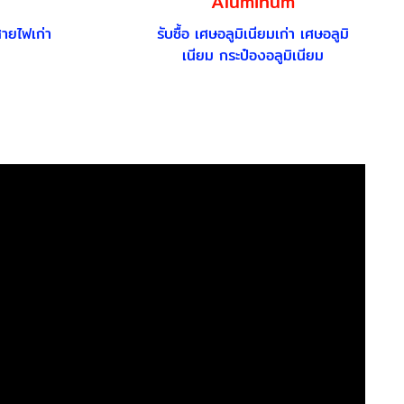
Aluminum
สายไฟเก่า
รับซื้อ เศษอลูมิเนียมเก่า เศษอลูมิ
เนียม กระป๋องอลูมิเนียม