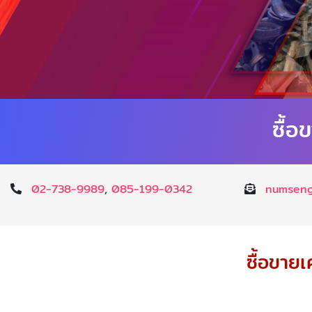
ซื้อ
02-738-9989
,
085-199-0342
numseng
ซื้อขาย