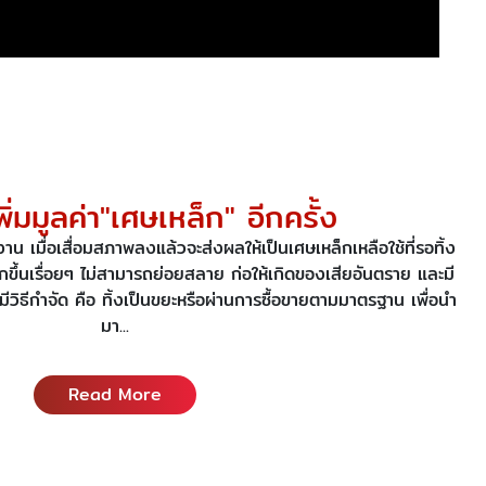
พิ่มมูลค่า"เศษเหล็ก" อีกครั้ง
งาน เมื่อเสื่อมสภาพลงแล้วจะส่งผลให้เป็นเศษเหล็กเหลือใช้ที่รอทิ้ง
กขึ้นเรื่อยๆ ไม่สามารถย่อยสลาย ก่อให้เกิดของเสียอันตราย และมี
้มีวิธีกำจัด คือ ทิ้งเป็นขยะหรือผ่านการซื้อขายตามมาตรฐาน เพื่อนำ
มา...
Read More