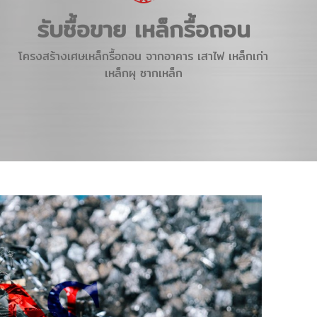
รับซื้อขาย เหล็กรื้อถอน
โครงสร้างเศษเหล็กรื้อถอน จากอาคาร เสาไฟ เหล็กเก่า
เหล็กผุ ซากเหล็ก