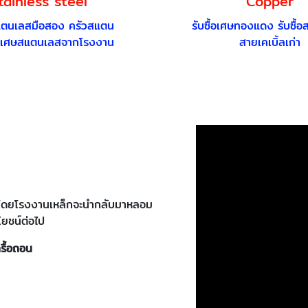
tainless steel
Copper
สแตนเลสมือสอง ครัวสแตน
รับซื้อเศษทองแดง รับซื้อ
า เศษสแตนเลสจากโรงงาน
สายเคเบิ้ลเก่า
ได้ โดยโรงงานเหล็กจะนำกลับมาหลอม
ะโยชน์ต่อไป
กรื้อถอน