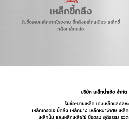
เหล็กขี้กลึง
รับซื้อเศษเหล็กจากโรงงาน ขี้กลึงเหล็กเหนียว เหล็กขี้
กลึงเหล็กหล่อ
บริษัท เหล็กน่ำเซ้ง จำกัด
รับซื้อ-ขายเหล็ก เศษเหล็กและโลหะ
เหล็กเกรดเอ ขี้กลึง เหล็กบาง เหล็กหนาพิเศษ เหล
เหล็กปั๊ม และเหล็กเหลือใช้ ซื่อตรง ยุติธรรม รวด