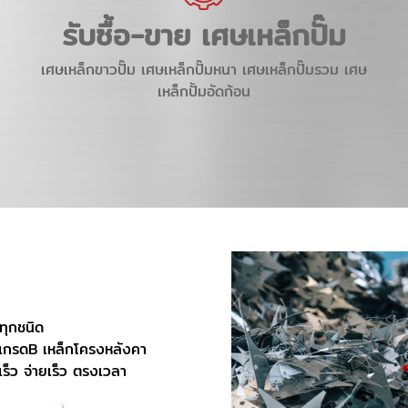
รับซื้อ-ขาย เศษเหล็กปั๊ม
เศษเหล็กขาวปั๊ม เศษเหล็กปั๊มหนา เศษเหล็กปั๊มรวม เศษ
เหล็กปั้มอัดก้อน
ทุกชนิด
็กเกรดB เหล็กโครงหลังคา
เร็ว จ่ายเร็ว ตรงเวลา