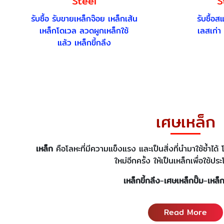
Steel
S
รับซื้อ รับขายเหล็กจ๊อย เหล็กเส้น
รับซื้อ
เหล็กโดเวล ลวดผูกเหล็กใช้
เลสเก่
แล้ว เหล็กขี้กลึง
เศษเหล็ก
เหล็ก
คือโลหะที่มีความแข็งแรง และเป็นสิ่งที่นำมาใช้ซ้ำ
ใหม่อีกครั้ง ให้เป็นเหล็กเพื่อใช้ปร
เหล็กขี้กลึง
-
เศษเหล็กปั๊ม
-
เหล็
Read More